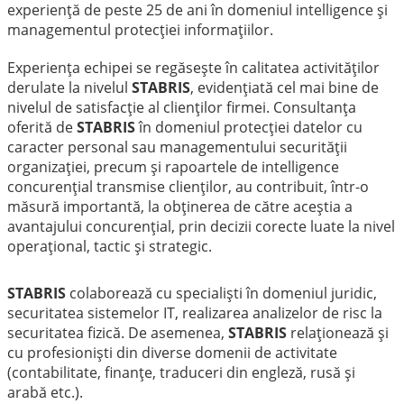
experiență de peste 25 de ani în domeniul intelligence și
managementul protecției informațiilor.
Experiența echipei se regăsește în calitatea activităților
derulate la nivelul
STABRIS
, evidențiată cel mai bine de
nivelul de satisfacție al clienților firmei. Consultanța
oferită de
STABRIS
în domeniul protecției datelor cu
caracter personal sau managementului securității
organizației, precum și rapoartele de intelligence
concurențial transmise clienților, au contribuit, într-o
măsură importantă, la obținerea de către aceștia a
avantajului concurențial, prin decizii corecte luate la nivel
operațional, tactic și strategic.
STABRIS
colaborează cu specialiști în domeniul juridic,
securitatea sistemelor IT, realizarea analizelor de risc la
securitatea fizică. De asemenea,
STABRIS
relaționează și
cu profesioniști din diverse domenii de activitate
(contabilitate, finanțe, traduceri din engleză, rusă și
arabă etc.).