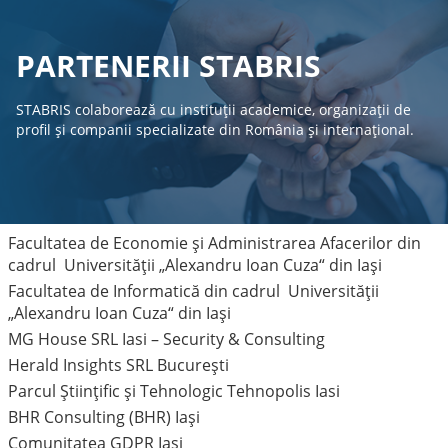
PARTENERII STABRIS
STABRIS colaborează cu instituții academice, organizații de
profil și companii specializate din România și internațional.
Facultatea de Economie și Administrarea Afacerilor din
cadrul Universității „Alexandru Ioan Cuza“ din Iași
Facultatea de Informatică
din cadrul
Universității
„Alexandru Ioan Cuza“ din Iași
MG House SRL Iasi – Security & Consulting
Herald Insights SRL București
Parcul Ştiinţific şi Tehnologic Tehnopolis Iasi
BHR Consulting (BHR) Iași
Comunitatea GDPR Iași