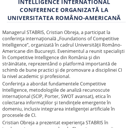
INTELLIGENCE INTERNATIONAL
CONFERENCE ORGANIZATĂ LA
UNIVERSITATEA ROMÂNO-AMERICANĂ
Managerul STABRIS, Cristian Obreja, a participat la
conferința internațională „Foundations of Competitive
Intelligence”, organizată în cadrul Universității Româno-
Americane din București. Evenimentul a reunit specialiști
în Competitive Intelligence din România și din
străinătate, reprezentând o platformă importantă de
schimb de bune practici și de promovare a disciplinei CI
la nivel academic și profesional.
Conferința a abordat fundamentele Competitive
Intelligence, metodologiile de analiză recunoscute
internațional (SCIP, Porter, SWOT avansat), etica în
colectarea informațiilor și tendințele emergente în
domeniu, inclusiv integrarea inteligenței artificiale în
procesele de CI.
Cristian Obreja a prezentat experiența STABRIS în