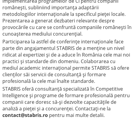
implementarea programelor de CI pentru companii
românești, subliniind importanța adaptării
metodologiilor internaționale la specificul pieței locale.
Prezentarea a generat dezbateri relevante despre
provocările cu care se confruntă companiile românești în
cunoașterea mediului concurențial.
Participarea la astfel de conferințe internaționale face
parte din angajamentul STABRIS de a menține un nivel
ridicat al expertizei și de a aduce în România cele mai noi
practici și standarde din domeniu. Colaborarea cu
mediul academic internațional permite STABRIS să ofere
clienților săi servicii de consultanță și formare
profesională la cele mai înalte standarde.
STABRIS oferă consultanță specializată în Competitive
Intelligence și programe de formare profesională pentru
companii care doresc să-și dezvolte capacitățile de
analiză a pieței și a concurenței. Contactați-ne la
contact@stabris.ro
pentru mai multe detalii.